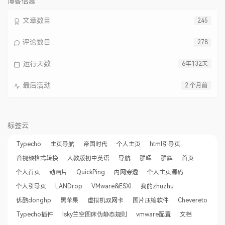
博客信息
文章数目
245
评论数目
278
运行天数
6年132天
最后活动
2 个月前
标签云
Typecho
主页导航
帝国时代
个人主页
html引导页
音视频格式转换
人教版初中英语
导航
群晖
群辉
首页
个人首页
动画片
QuickPing
内网穿透
个人主页源码
个人引导页
LANDrop
VMware&ESXI
我的zhuzhu
优酷donghp
黑苹果
虚拟机双网卡
图片压缩软件
Chevereto
Typecho插件
lsky兰空图床伪静态规则
vmware配置
文档