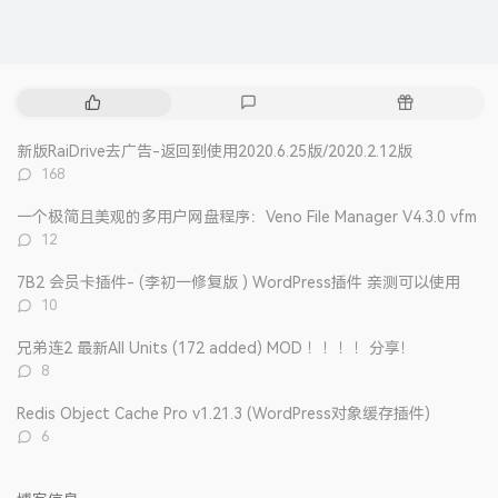
热
最
随
门
新
机
文
评
文
新版RaiDrive去广告-返回到使用2020.6.25版/2020.2.12版
章
论
章
评
168
论
数：
一个极简且美观的多用户网盘程序：Veno File Manager V4.3.0 vfm
评
12
论
数：
7B2 会员卡插件- (李初一修复版 ) WordPress插件 亲测可以使用
评
10
论
数：
兄弟连2 最新All Units (172 added) MOD ！！！！分享！
评
8
论
数：
Redis Object Cache Pro v1.21.3 (WordPress对象缓存插件)
评
6
论
数：