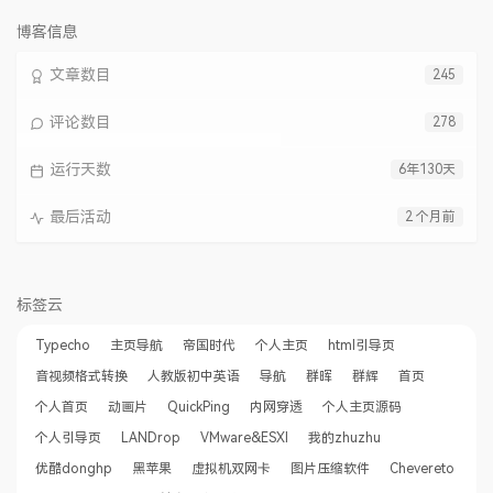
数：
博客信息
文章数目
245
评论数目
278
运行天数
6年130天
最后活动
2 个月前
标签云
Typecho
主页导航
帝国时代
个人主页
html引导页
音视频格式转换
人教版初中英语
导航
群晖
群辉
首页
个人首页
动画片
QuickPing
内网穿透
个人主页源码
个人引导页
LANDrop
VMware&ESXI
我的zhuzhu
优酷donghp
黑苹果
虚拟机双网卡
图片压缩软件
Chevereto