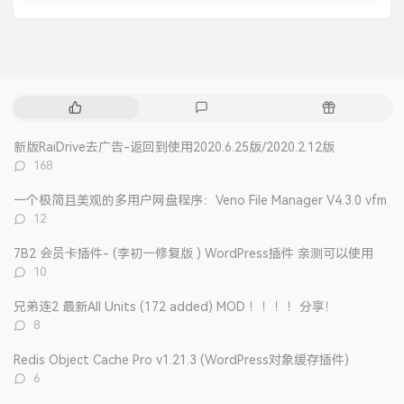
热
最
随
门
新
机
文
评
文
新版RaiDrive去广告-返回到使用2020.6.25版/2020.2.12版
章
论
章
评
168
论
数：
一个极简且美观的多用户网盘程序：Veno File Manager V4.3.0 vfm
评
12
论
数：
7B2 会员卡插件- (李初一修复版 ) WordPress插件 亲测可以使用
评
10
论
数：
兄弟连2 最新All Units (172 added) MOD ！！！！分享！
评
8
论
数：
Redis Object Cache Pro v1.21.3 (WordPress对象缓存插件)
评
6
论