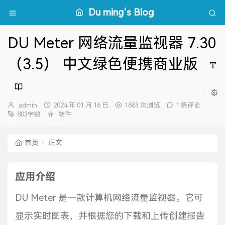
Du ming‘s Blog
DU Meter 网络流量监视器 7.30
（3.5） 中文绿色便携商业版
博
发
admin
2024 年 01 月 16 日
1863 次浏览
1 条评论
主：
布
分
803字数
软件
时
类：
间：
首页
正文
应用介绍
DU Meter 是一款计算机网络流量监视器。它可
显示实时图表，并根据您的下载和上传创建报告