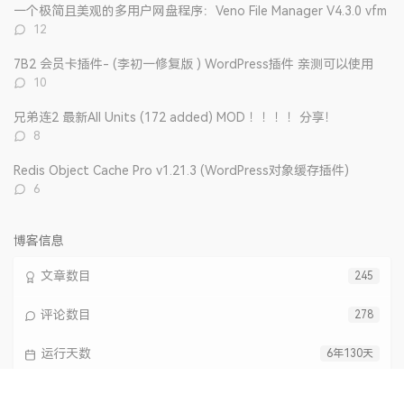
数：
一个极简且美观的多用户网盘程序：Veno File Manager V4.3.0 vfm
评
12
论
数：
7B2 会员卡插件- (李初一修复版 ) WordPress插件 亲测可以使用
评
10
论
数：
兄弟连2 最新All Units (172 added) MOD ！！！！分享！
评
8
论
数：
Redis Object Cache Pro v1.21.3 (WordPress对象缓存插件)
评
6
论
数：
博客信息
文章数目
245
评论数目
278
运行天数
6年130天
最后活动
2 个月前