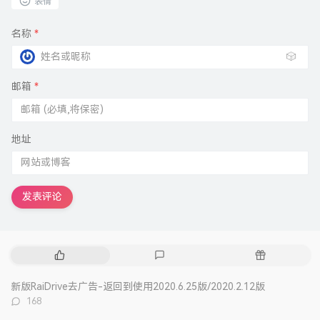
表情
名称
*
🎲
邮箱
*
地址
发表评论
热
最
随
门
新
机
文
评
文
新版RaiDrive去广告-返回到使用2020.6.25版/2020.2.12版
章
论
章
评
168
论